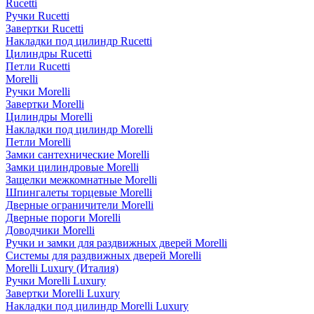
Rucetti
Ручки Rucetti
Завертки Rucetti
Накладки под цилиндр Rucetti
Цилиндры Rucetti
Петли Rucetti
Morelli
Ручки Morelli
Завертки Morelli
Цилиндры Morelli
Накладки под цилиндр Morelli
Петли Morelli
Замки сантехнические Morelli
Замки цилиндровые Morelli
Защелки межкомнатные Morelli
Шпингалеты торцевые Morelli
Дверные ограничители Morelli
Дверные пороги Morelli
Доводчики Morelli
Ручки и замки для раздвижных дверей Morelli
Системы для раздвижных дверей Morelli
Morelli Luxury (Италия)
Ручки Morelli Luxury
Завертки Morelli Luxury
Накладки под цилиндр Morelli Luxury