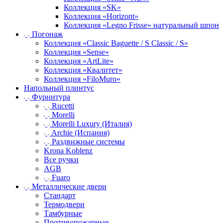
Коллекция «SK»
Коллекция «Horizont»
Коллекция «Legno Frisse» натуральный шпон
Погонаж
Коллекция «Classic Baguette / S Classic / S»
Коллекция «Sense»
Коллекция «ArtLite»
Коллекция «Квалитет»
Коллекция «FiloMuro»
Напольный плинтус
Фурнитура
Rucetti
Morelli
Morelli Luxury (Италия)
Archie (Испания)
Раздвижные системы
Krona Koblenz
Все ручки
AGB
Fuaro
Металлические двери
Стандарт
Термодвери
Тамбурные
Противопожарные