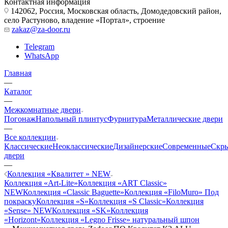
Контактная информация
142062, Россия, Московская область, Домодедовский район,
село Растуново, владение «Портал», строение
zakaz@za-door.ru
Telegram
WhatsApp
Главная
—
Каталог
—
Межкомнатные двери
Погонаж
Напольный плинтус
Фурнитура
Металлические двери
—
Все коллекции
Классические
Неоклассические
Дизайнерские
Современные
Скр
двери
—
Коллекция «Квалитет » NEW
Коллекция «Art-Lite»
Коллекция «ART Classic»
NEW
Коллекция «Classic Baguette»
Коллекция «FiloMuro» Под
покраску
Коллекция «S»
Коллекция «S Classic»
Коллекция
«Sense» NEW
Коллекция «SK»
Коллекция
«Horizont»
Коллекция «Legno Frisse» натуральный шпон