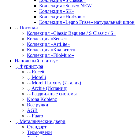
Коллекция «S Classic»
Коллекция «Sense» NEW
Коллекция «SK»
Коллекция «Horizont»
Коллекция «Legno Frisse» натуральный шпон
Погонаж
Коллекция «Classic Baguette / S Classic / S»
Коллекция «Sense»
Коллекция «ArtLite»
Коллекция «Квалитет»
Коллекция «FiloMuro»
Напольный плинтус
Фурнитура
Rucetti
Morelli
Morelli Luxury (Италия)
Archie (Испания)
Раздвижные системы
Krona Koblenz
Все ручки
AGB
Fuaro
Металлические двери
Стандарт
Термодвери