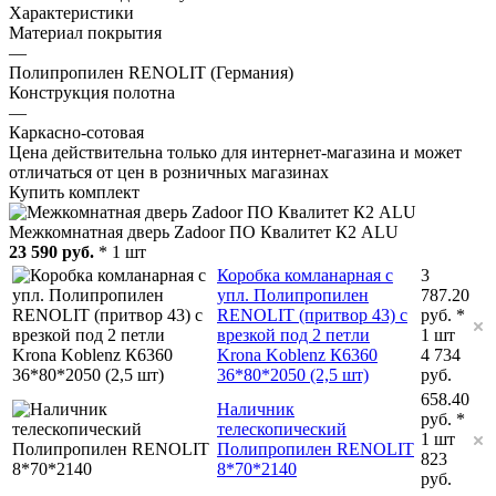
Характеристики
Материал покрытия
—
Полипропилен RENOLIT (Германия)
Конструкция полотна
—
Каркасно-сотовая
Цена действительна только для интернет-магазина и может
отличаться от цен в розничных магазинах
Купить комплект
Межкомнатная дверь Zadoor ПО Квалитет К2 ALU
23 590 руб.
* 1 шт
Коробка комланарная с
3
упл. Полипропилен
787.20
RENOLIT (притвор 43) с
руб. *
врезкой под 2 петли
1 шт
Krona Koblenz К6360
4 734
36*80*2050 (2,5 шт)
руб.
658.40
Наличник
руб. *
телескопический
1 шт
Полипропилен RENOLIT
823
8*70*2140
руб.