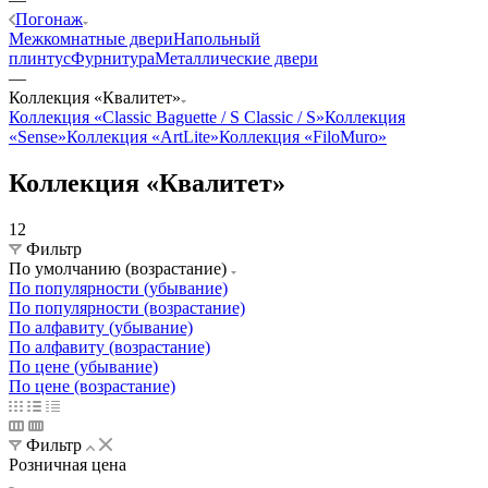
Погонаж
Межкомнатные двери
Напольный
плинтус
Фурнитура
Металлические двери
—
Коллекция «Квалитет»
Коллекция «Classic Baguette / S Classic / S»
Коллекция
«Sense»
Коллекция «ArtLite»
Коллекция «FiloMuro»
Коллекция «Квалитет»
12
Фильтр
По умолчанию (возрастание)
По популярности (убывание)
По популярности (возрастание)
По алфавиту (убывание)
По алфавиту (возрастание)
По цене (убывание)
По цене (возрастание)
Фильтр
Розничная цена