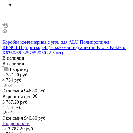
Коробка комланарная с упл. для ALU Полипропилен
RENOLIT (притвор 43) с врезкой под 2 петли Krona Koblenz
К6360/68 32*75*2050 (2,5 шт)
В наличии
В наличии
В корзину
3 787.20
руб.
4 734
руб.
-
20
%
Экономия
946.80
руб.
Варианты цен
3 787.20
руб.
4 734
руб.
-
20
%
Экономия
946.80
руб.
Подробности
от
3 787.20 руб.