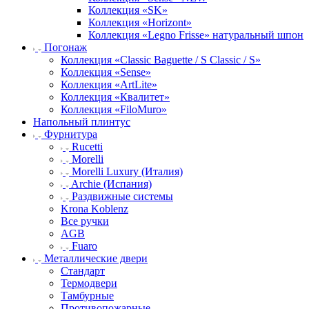
Коллекция «SK»
Коллекция «Horizont»
Коллекция «Legno Frisse» натуральный шпон
Погонаж
Коллекция «Classic Baguette / S Classic / S»
Коллекция «Sense»
Коллекция «ArtLite»
Коллекция «Квалитет»
Коллекция «FiloMuro»
Напольный плинтус
Фурнитура
Rucetti
Morelli
Morelli Luxury (Италия)
Archie (Испания)
Раздвижные системы
Krona Koblenz
Все ручки
AGB
Fuaro
Металлические двери
Стандарт
Термодвери
Тамбурные
Противопожарные