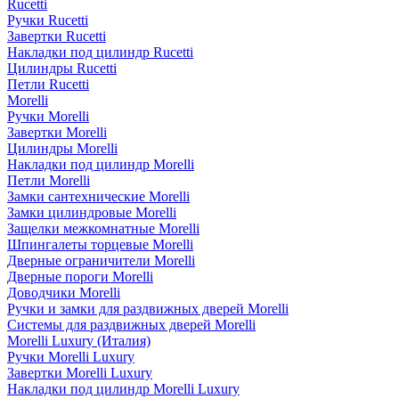
Rucetti
Ручки Rucetti
Завертки Rucetti
Накладки под цилиндр Rucetti
Цилиндры Rucetti
Петли Rucetti
Morelli
Ручки Morelli
Завертки Morelli
Цилиндры Morelli
Накладки под цилиндр Morelli
Петли Morelli
Замки сантехнические Morelli
Замки цилиндровые Morelli
Защелки межкомнатные Morelli
Шпингалеты торцевые Morelli
Дверные ограничители Morelli
Дверные пороги Morelli
Доводчики Morelli
Ручки и замки для раздвижных дверей Morelli
Системы для раздвижных дверей Morelli
Morelli Luxury (Италия)
Ручки Morelli Luxury
Завертки Morelli Luxury
Накладки под цилиндр Morelli Luxury