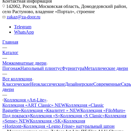
Контактная информация
142062, Россия, Московская область, Домодедовский район,
село Растуново, владение «Портал», строение
zakaz@za-door.ru
Telegram
WhatsApp
Главная
—
Каталог
—
Межкомнатные двери
Погонаж
Напольный плинтус
Фурнитура
Металлические двери
—
Все коллекции
Классические
Неоклассические
Дизайнерские
Современные
Скр
двери
—
Коллекция «Art-Lite»
Коллекция «ART Classic» NEW
Коллекция «Classic
Baguette»
Коллекция «Квалитет » NEW
Коллекция «FiloMuro»
Под покраску
Коллекция «S»
Коллекция «S Classic»
Коллекция
«Sense» NEW
Коллекция «SK»
Коллекция
«Horizont»
Коллекция «Legno Frisse» натуральный шпон