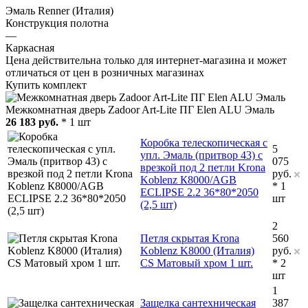
Эмаль Renner (Италия)
Конструкция полотна
—
Каркасная
Цена действительна только для интернет-магазина и может
отличаться от цен в розничных магазинах
Купить комплект
Межкомнатная дверь Zadoor Art-Lite ПГ Elen ALU Эмаль
26 183 руб.
* 1 шт
Коробка телескопическая с
5
упл. Эмаль (притвор 43) с
075
врезкой под 2 петли Krona
руб.
Koblenz К8000/AGB
* 1
ECLIPSE 2.2 36*80*2050
шт
(2,5 шт)
2
Петля скрытая Krona
560
Koblenz K8000 (Италия)
руб.
СS Матовый хром 1 шт.
* 2
шт
1
Защелка сантехническая
387