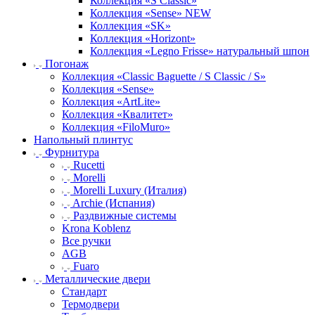
Коллекция «S Classic»
Коллекция «Sense» NEW
Коллекция «SK»
Коллекция «Horizont»
Коллекция «Legno Frisse» натуральный шпон
Погонаж
Коллекция «Classic Baguette / S Classic / S»
Коллекция «Sense»
Коллекция «ArtLite»
Коллекция «Квалитет»
Коллекция «FiloMuro»
Напольный плинтус
Фурнитура
Rucetti
Morelli
Morelli Luxury (Италия)
Archie (Испания)
Раздвижные системы
Krona Koblenz
Все ручки
AGB
Fuaro
Металлические двери
Стандарт
Термодвери