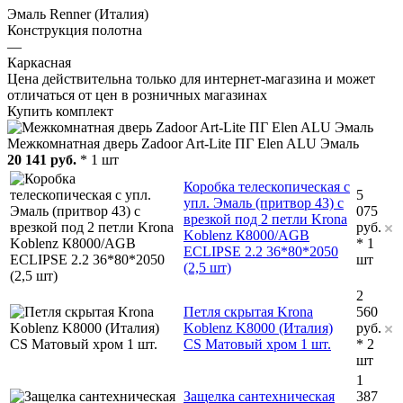
Эмаль Renner (Италия)
Конструкция полотна
—
Каркасная
Цена действительна только для интернет-магазина и может
отличаться от цен в розничных магазинах
Купить комплект
Межкомнатная дверь Zadoor Art-Lite ПГ Elen ALU Эмаль
20 141 руб.
* 1 шт
Коробка телескопическая с
5
упл. Эмаль (притвор 43) с
075
врезкой под 2 петли Krona
руб.
Koblenz К8000/AGB
* 1
ECLIPSE 2.2 36*80*2050
шт
(2,5 шт)
2
Петля скрытая Krona
560
Koblenz K8000 (Италия)
руб.
СS Матовый хром 1 шт.
* 2
шт
1
Защелка сантехническая
387