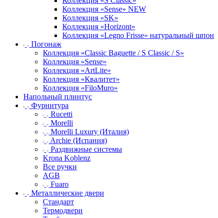
Коллекция «S Classic»
Коллекция «Sense» NEW
Коллекция «SK»
Коллекция «Horizont»
Коллекция «Legno Frisse» натуральный шпон
Погонаж
Коллекция «Classic Baguette / S Classic / S»
Коллекция «Sense»
Коллекция «ArtLite»
Коллекция «Квалитет»
Коллекция «FiloMuro»
Напольный плинтус
Фурнитура
Rucetti
Morelli
Morelli Luxury (Италия)
Archie (Испания)
Раздвижные системы
Krona Koblenz
Все ручки
AGB
Fuaro
Металлические двери
Стандарт
Термодвери