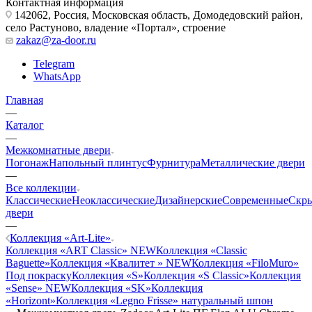
Контактная информация
142062, Россия, Московская область, Домодедовский район,
село Растуново, владение «Портал», строение
zakaz@za-door.ru
Telegram
WhatsApp
Главная
—
Каталог
—
Межкомнатные двери
Погонаж
Напольный плинтус
Фурнитура
Металлические двери
—
Все коллекции
Классические
Неоклассические
Дизайнерские
Современные
Скр
двери
—
Коллекция «Art-Lite»
Коллекция «ART Classic» NEW
Коллекция «Classic
Baguette»
Коллекция «Квалитет » NEW
Коллекция «FiloMuro»
Под покраску
Коллекция «S»
Коллекция «S Classic»
Коллекция
«Sense» NEW
Коллекция «SK»
Коллекция
«Horizont»
Коллекция «Legno Frisse» натуральный шпон