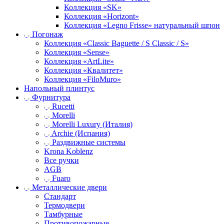
Коллекция «SK»
Коллекция «Horizont»
Коллекция «Legno Frisse» натуральный шпон
Погонаж
Коллекция «Classic Baguette / S Classic / S»
Коллекция «Sense»
Коллекция «ArtLite»
Коллекция «Квалитет»
Коллекция «FiloMuro»
Напольный плинтус
Фурнитура
Rucetti
Morelli
Morelli Luxury (Италия)
Archie (Испания)
Раздвижные системы
Krona Koblenz
Все ручки
AGB
Fuaro
Металлические двери
Стандарт
Термодвери
Тамбурные
Противопожарные