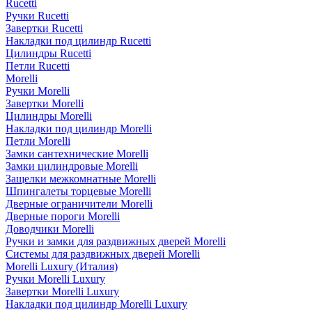
Rucetti
Ручки Rucetti
Завертки Rucetti
Накладки под цилиндр Rucetti
Цилиндры Rucetti
Петли Rucetti
Morelli
Ручки Morelli
Завертки Morelli
Цилиндры Morelli
Накладки под цилиндр Morelli
Петли Morelli
Замки сантехнические Morelli
Замки цилиндровые Morelli
Защелки межкомнатные Morelli
Шпингалеты торцевые Morelli
Дверные ограничители Morelli
Дверные пороги Morelli
Доводчики Morelli
Ручки и замки для раздвижных дверей Morelli
Системы для раздвижных дверей Morelli
Morelli Luxury (Италия)
Ручки Morelli Luxury
Завертки Morelli Luxury
Накладки под цилиндр Morelli Luxury