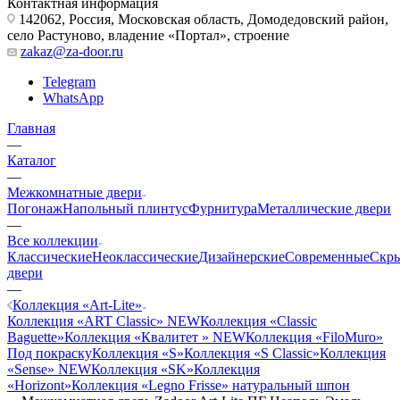
Контактная информация
142062, Россия, Московская область, Домодедовский район,
село Растуново, владение «Портал», строение
zakaz@za-door.ru
Telegram
WhatsApp
Главная
—
Каталог
—
Межкомнатные двери
Погонаж
Напольный плинтус
Фурнитура
Металлические двери
—
Все коллекции
Классические
Неоклассические
Дизайнерские
Современные
Скр
двери
—
Коллекция «Art-Lite»
Коллекция «ART Classic» NEW
Коллекция «Classic
Baguette»
Коллекция «Квалитет » NEW
Коллекция «FiloMuro»
Под покраску
Коллекция «S»
Коллекция «S Classic»
Коллекция
«Sense» NEW
Коллекция «SK»
Коллекция
«Horizont»
Коллекция «Legno Frisse» натуральный шпон