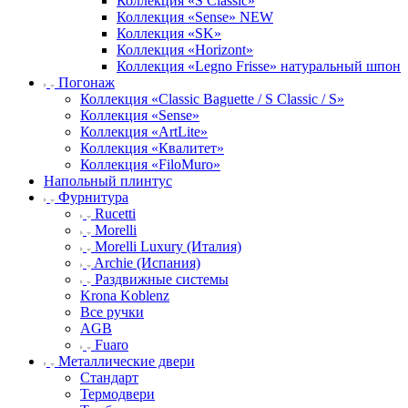
Коллекция «S Classic»
Коллекция «Sense» NEW
Коллекция «SK»
Коллекция «Horizont»
Коллекция «Legno Frisse» натуральный шпон
Погонаж
Коллекция «Classic Baguette / S Classic / S»
Коллекция «Sense»
Коллекция «ArtLite»
Коллекция «Квалитет»
Коллекция «FiloMuro»
Напольный плинтус
Фурнитура
Rucetti
Morelli
Morelli Luxury (Италия)
Archie (Испания)
Раздвижные системы
Krona Koblenz
Все ручки
AGB
Fuaro
Металлические двери
Стандарт
Термодвери