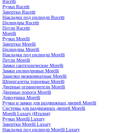
Rucetti
Ручки Rucetti
Завертки Rucetti
Накладки под цилиндр Rucetti
Цилиндры Rucetti
Петли Rucetti
Morelli
Ручки Morelli
Завертки Morelli
Цилиндры Morelli
Накладки под цилиндр Morelli
Петли Morelli
Замки сантехнические Morelli
Замки цилиндровые Morelli
Защелки межкомнатные Morelli
Шпингалеты торцевые Morelli
Дверные ограничители Morelli
Дверные пороги Morelli
Доводчики Morelli
Ручки и замки для раздвижных дверей Morelli
Системы для раздвижных дверей Morelli
Morelli Luxury (Италия)
Ручки Morelli Luxury
Завертки Morelli Luxury
Накладки под цилиндр Morelli Luxury