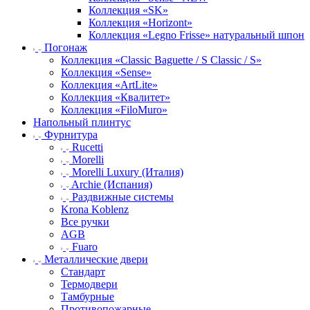
Коллекция «SK»
Коллекция «Horizont»
Коллекция «Legno Frisse» натуральный шпон
Погонаж
Коллекция «Classic Baguette / S Classic / S»
Коллекция «Sense»
Коллекция «ArtLite»
Коллекция «Квалитет»
Коллекция «FiloMuro»
Напольный плинтус
Фурнитура
Rucetti
Morelli
Morelli Luxury (Италия)
Archie (Испания)
Раздвижные системы
Krona Koblenz
Все ручки
AGB
Fuaro
Металлические двери
Стандарт
Термодвери
Тамбурные
Противопожарные