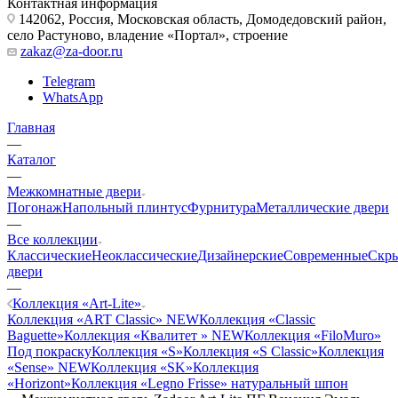
Контактная информация
142062, Россия, Московская область, Домодедовский район,
село Растуново, владение «Портал», строение
zakaz@za-door.ru
Telegram
WhatsApp
Главная
—
Каталог
—
Межкомнатные двери
Погонаж
Напольный плинтус
Фурнитура
Металлические двери
—
Все коллекции
Классические
Неоклассические
Дизайнерские
Современные
Скр
двери
—
Коллекция «Art-Lite»
Коллекция «ART Classic» NEW
Коллекция «Classic
Baguette»
Коллекция «Квалитет » NEW
Коллекция «FiloMuro»
Под покраску
Коллекция «S»
Коллекция «S Classic»
Коллекция
«Sense» NEW
Коллекция «SK»
Коллекция
«Horizont»
Коллекция «Legno Frisse» натуральный шпон