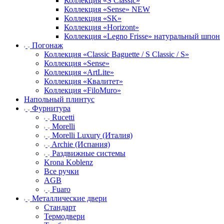
Коллекция «S Classic»
Коллекция «Sense» NEW
Коллекция «SK»
Коллекция «Horizont»
Коллекция «Legno Frisse» натуральный шпон
Погонаж
Коллекция «Classic Baguette / S Classic / S»
Коллекция «Sense»
Коллекция «ArtLite»
Коллекция «Квалитет»
Коллекция «FiloMuro»
Напольный плинтус
Фурнитура
Rucetti
Morelli
Morelli Luxury (Италия)
Archie (Испания)
Раздвижные системы
Krona Koblenz
Все ручки
AGB
Fuaro
Металлические двери
Стандарт
Термодвери