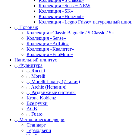
Коллекция «S Classic»
Коллекция «Sense» NEW
Коллекция «SK»
Коллекция «Horizont»
Коллекция «Legno Frisse» натуральный шпон
Погонаж
Коллекция «Classic Baguette / S Classic / S»
Коллекция «Sense»
Коллекция «ArtLite»
Коллекция «Квалитет»
Коллекция «FiloMuro»
Напольный плинтус
Фурнитура
Rucetti
Morelli
Morelli Luxury (Италия)
Archie (Испания)
Раздвижные системы
Krona Koblenz
Все ручки
AGB
Fuaro
Металлические двери
Стандарт
Термодвери