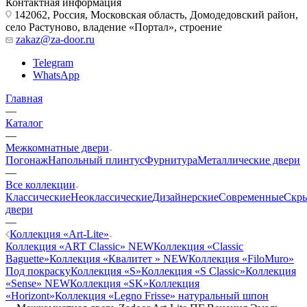
Контактная информация
142062, Россия, Московская область, Домодедовский район,
село Растуново, владение «Портал», строение
zakaz@za-door.ru
Telegram
WhatsApp
Главная
—
Каталог
—
Межкомнатные двери
Погонаж
Напольный плинтус
Фурнитура
Металлические двери
—
Все коллекции
Классические
Неоклассические
Дизайнерские
Современные
Скр
двери
—
Коллекция «Art-Lite»
Коллекция «ART Classic» NEW
Коллекция «Classic
Baguette»
Коллекция «Квалитет » NEW
Коллекция «FiloMuro»
Под покраску
Коллекция «S»
Коллекция «S Classic»
Коллекция
«Sense» NEW
Коллекция «SK»
Коллекция
«Horizont»
Коллекция «Legno Frisse» натуральный шпон