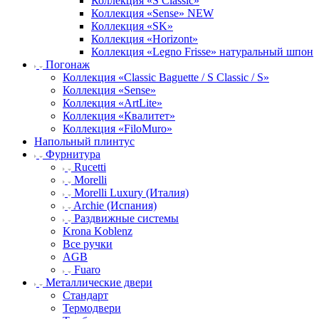
Коллекция «S Classic»
Коллекция «Sense» NEW
Коллекция «SK»
Коллекция «Horizont»
Коллекция «Legno Frisse» натуральный шпон
Погонаж
Коллекция «Classic Baguette / S Classic / S»
Коллекция «Sense»
Коллекция «ArtLite»
Коллекция «Квалитет»
Коллекция «FiloMuro»
Напольный плинтус
Фурнитура
Rucetti
Morelli
Morelli Luxury (Италия)
Archie (Испания)
Раздвижные системы
Krona Koblenz
Все ручки
AGB
Fuaro
Металлические двери
Стандарт
Термодвери