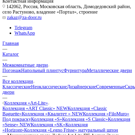
Контактная информация
142062, Россия, Московская область, Домодедовский район,
село Растуново, владение «Портал», строение
zakaz@za-door.ru
Telegram
WhatsApp
Главная
—
Каталог
—
Межкомнатные двери
Погонаж
Напольный плинтус
Фурнитура
Металлические двери
—
Все коллекции
Классические
Неоклассические
Дизайнерские
Современные
Скр
двери
—
Коллекция «Art-Lite»
Коллекция «ART Classic» NEW
Коллекция «Classic
Baguette»
Коллекция «Квалитет » NEW
Коллекция «FiloMuro»
Под покраску
Коллекция «S»
Коллекция «S Classic»
Коллекция
«Sense» NEW
Коллекция «SK»
Коллекция
«Horizont»
Коллекция «Legno Frisse» натуральный шпон