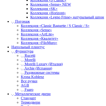
Коллекция «S Classic»
Коллекция «Sense» NEW
Коллекция «SK»
Коллекция «Horizont»
Коллекция «Legno Frisse» натуральный шпон
Погонаж
Коллекция «Classic Baguette / S Classic / S»
Коллекция «Sense»
Коллекция «ArtLite»
Коллекция «Квалитет»
Коллекция «FiloMuro»
Напольный плинтус
Фурнитура
Rucetti
Morelli
Morelli Luxury (Италия)
Archie (Испания)
Раздвижные системы
Krona Koblenz
Все ручки
AGB
Fuaro
Металлические двери
Стандарт
Термодвери