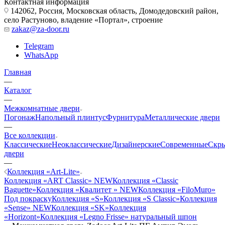
Контактная информация
142062, Россия, Московская область, Домодедовский район,
село Растуново, владение «Портал», строение
zakaz@za-door.ru
Telegram
WhatsApp
Главная
—
Каталог
—
Межкомнатные двери
Погонаж
Напольный плинтус
Фурнитура
Металлические двери
—
Все коллекции
Классические
Неоклассические
Дизайнерские
Современные
Скр
двери
—
Коллекция «Art-Lite»
Коллекция «ART Classic» NEW
Коллекция «Classic
Baguette»
Коллекция «Квалитет » NEW
Коллекция «FiloMuro»
Под покраску
Коллекция «S»
Коллекция «S Classic»
Коллекция
«Sense» NEW
Коллекция «SK»
Коллекция
«Horizont»
Коллекция «Legno Frisse» натуральный шпон