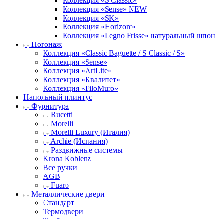
Коллекция «S Classic»
Коллекция «Sense» NEW
Коллекция «SK»
Коллекция «Horizont»
Коллекция «Legno Frisse» натуральный шпон
Погонаж
Коллекция «Classic Baguette / S Classic / S»
Коллекция «Sense»
Коллекция «ArtLite»
Коллекция «Квалитет»
Коллекция «FiloMuro»
Напольный плинтус
Фурнитура
Rucetti
Morelli
Morelli Luxury (Италия)
Archie (Испания)
Раздвижные системы
Krona Koblenz
Все ручки
AGB
Fuaro
Металлические двери
Стандарт
Термодвери