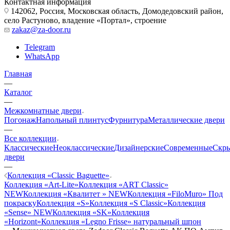
Контактная информация
142062, Россия, Московская область, Домодедовский район,
село Растуново, владение «Портал», строение
zakaz@za-door.ru
Telegram
WhatsApp
Главная
—
Каталог
—
Межкомнатные двери
Погонаж
Напольный плинтус
Фурнитура
Металлические двери
—
Все коллекции
Классические
Неоклассические
Дизайнерские
Современные
Скр
двери
—
Коллекция «Classic Baguette»
Коллекция «Art-Lite»
Коллекция «ART Classic»
NEW
Коллекция «Квалитет » NEW
Коллекция «FiloMuro» Под
покраску
Коллекция «S»
Коллекция «S Classic»
Коллекция
«Sense» NEW
Коллекция «SK»
Коллекция
«Horizont»
Коллекция «Legno Frisse» натуральный шпон