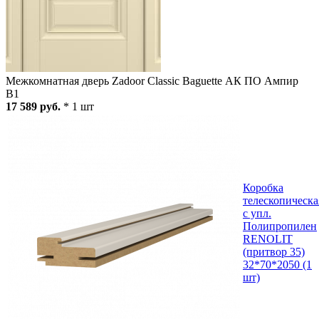
Межкомнатная дверь Zadoor Classic Baguette АК ПО Ампир
В1
17 589 руб.
* 1 шт
Коробка
телескопическа
с упл.
Полипропилен
RENOLIT
(притвор 35)
32*70*2050 (1
шт)