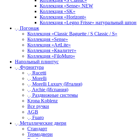
Коллекция «S Classic»
Коллекция «Sense» NEW
Коллекция «SK»
Коллекция «Horizont»
Коллекция «Legno Frisse» натуральный шпон
Погонаж
Коллекция «Classic Baguette / S Classic / S»
Коллекция «Sense»
Коллекция «ArtLite»
Коллекция «Квалитет»
Коллекция «FiloMuro»
Напольный плинтус
Фурнитура
Rucetti
Morelli
Morelli Luxury (Италия)
Archie (Испания)
Раздвижные системы
Krona Koblenz
Все ручки
AGB
Fuaro
Металлические двери
Стандарт
Термодвери