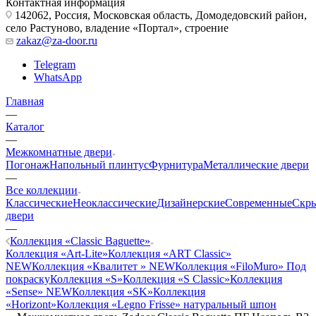
Контактная информация
142062, Россия, Московская область, Домодедовский район,
село Растуново, владение «Портал», строение
zakaz@za-door.ru
Telegram
WhatsApp
Главная
—
Каталог
—
Межкомнатные двери
Погонаж
Напольный плинтус
Фурнитура
Металлические двери
—
Все коллекции
Классические
Неоклассические
Дизайнерские
Современные
Скр
двери
—
Коллекция «Classic Baguette»
Коллекция «Art-Lite»
Коллекция «ART Classic»
NEW
Коллекция «Квалитет » NEW
Коллекция «FiloMuro» Под
покраску
Коллекция «S»
Коллекция «S Classic»
Коллекция
«Sense» NEW
Коллекция «SK»
Коллекция
«Horizont»
Коллекция «Legno Frisse» натуральный шпон