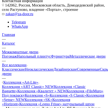
Контактная информация
142062, Россия, Московская область, Домодедовский район,
село Растуново, владение «Портал», строение
zakaz@za-door.ru
Telegram
WhatsApp
Главная
—
Каталог
—
Межкомнатные двери
Погонаж
Напольный плинтус
Фурнитура
Металлические двери
—
Все коллекции
Классические
Неоклассические
Дизайнерские
Современные
Скр
двери
—
Коллекция «Art-Lite»
Коллекция «ART Classic» NEW
Коллекция «Classic
Baguette»
Коллекция «Квалитет » NEW
Коллекция «FiloMuro»
Под покраску
Коллекция «S»
Коллекция «S Classic»
Коллекция
«Sense» NEW
Коллекция «SK»
Коллекция
«Horizont»
Коллекция «Legno Frisse» натуральный шпон