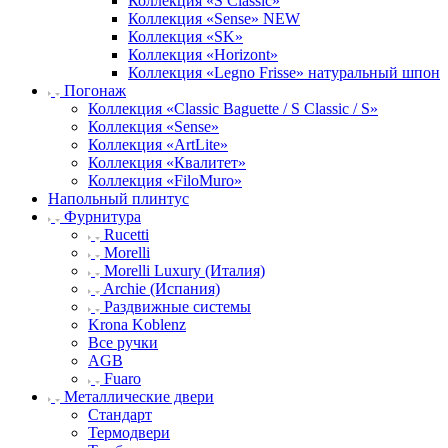
Коллекция «S Classic»
Коллекция «Sense» NEW
Коллекция «SK»
Коллекция «Horizont»
Коллекция «Legno Frisse» натуральный шпон
Погонаж
Коллекция «Classic Baguette / S Classic / S»
Коллекция «Sense»
Коллекция «ArtLite»
Коллекция «Квалитет»
Коллекция «FiloMuro»
Напольный плинтус
Фурнитура
Rucetti
Morelli
Morelli Luxury (Италия)
Archie (Испания)
Раздвижные системы
Krona Koblenz
Все ручки
AGB
Fuaro
Металлические двери
Стандарт
Термодвери