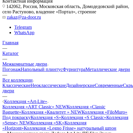
Контактная информация
142062, Россия, Московская область, Домодедовский район,
село Растуново, владение «Портал», строение
zakaz@za-door.ru
Telegram
WhatsApp
Главная
—
Каталог
—
Межкомнатные двери
Погонаж
Напольный плинтус
Фурнитура
Металлические двери
—
Все коллекции
Классические
Неоклассические
Дизайнерские
Современные
Скр
двери
—
Коллекция «Art-Lite»
Коллекция «ART Classic» NEW
Коллекция «Classic
Baguette»
Коллекция «Квалитет » NEW
Коллекция «FiloMuro»
Под покраску
Коллекция «S»
Коллекция «S Classic»
Коллекция
«Sense» NEW
Коллекция «SK»
Коллекция
«Horizont»
Коллекция «Legno Frisse» натуральный шпон