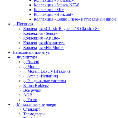
Коллекция «S Classic»
Коллекция «Sense» NEW
Коллекция «SK»
Коллекция «Horizont»
Коллекция «Legno Frisse» натуральный шпон
Погонаж
Коллекция «Classic Baguette / S Classic / S»
Коллекция «Sense»
Коллекция «ArtLite»
Коллекция «Квалитет»
Коллекция «FiloMuro»
Напольный плинтус
Фурнитура
Rucetti
Morelli
Morelli Luxury (Италия)
Archie (Испания)
Раздвижные системы
Krona Koblenz
Все ручки
AGB
Fuaro
Металлические двери
Стандарт
Термодвери