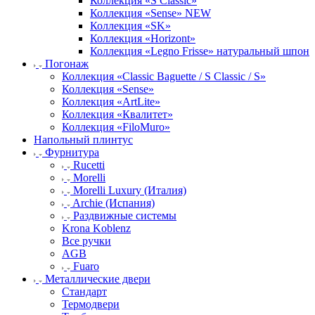
Коллекция «S Classic»
Коллекция «Sense» NEW
Коллекция «SK»
Коллекция «Horizont»
Коллекция «Legno Frisse» натуральный шпон
Погонаж
Коллекция «Classic Baguette / S Classic / S»
Коллекция «Sense»
Коллекция «ArtLite»
Коллекция «Квалитет»
Коллекция «FiloMuro»
Напольный плинтус
Фурнитура
Rucetti
Morelli
Morelli Luxury (Италия)
Archie (Испания)
Раздвижные системы
Krona Koblenz
Все ручки
AGB
Fuaro
Металлические двери
Стандарт
Термодвери