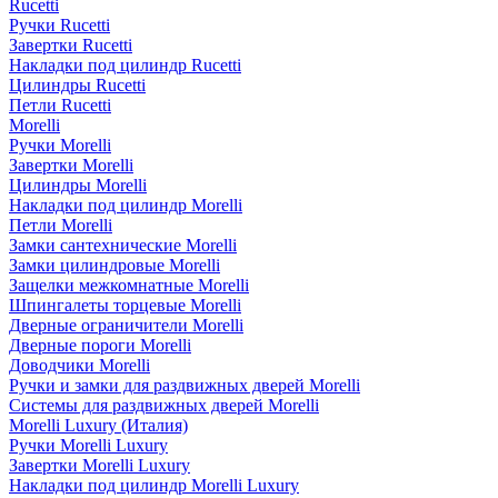
Rucetti
Ручки Rucetti
Завертки Rucetti
Накладки под цилиндр Rucetti
Цилиндры Rucetti
Петли Rucetti
Morelli
Ручки Morelli
Завертки Morelli
Цилиндры Morelli
Накладки под цилиндр Morelli
Петли Morelli
Замки сантехнические Morelli
Замки цилиндровые Morelli
Защелки межкомнатные Morelli
Шпингалеты торцевые Morelli
Дверные ограничители Morelli
Дверные пороги Morelli
Доводчики Morelli
Ручки и замки для раздвижных дверей Morelli
Системы для раздвижных дверей Morelli
Morelli Luxury (Италия)
Ручки Morelli Luxury
Завертки Morelli Luxury
Накладки под цилиндр Morelli Luxury