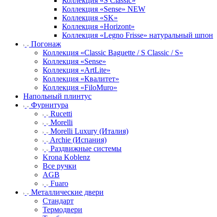
Коллекция «S Classic»
Коллекция «Sense» NEW
Коллекция «SK»
Коллекция «Horizont»
Коллекция «Legno Frisse» натуральный шпон
Погонаж
Коллекция «Classic Baguette / S Classic / S»
Коллекция «Sense»
Коллекция «ArtLite»
Коллекция «Квалитет»
Коллекция «FiloMuro»
Напольный плинтус
Фурнитура
Rucetti
Morelli
Morelli Luxury (Италия)
Archie (Испания)
Раздвижные системы
Krona Koblenz
Все ручки
AGB
Fuaro
Металлические двери
Стандарт
Термодвери