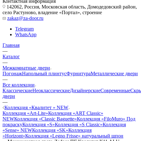
Контактная информация
142062, Россия, Московская область, Домодедовский район,
село Растуново, владение «Портал», строение
zakaz@za-door.ru
Telegram
WhatsApp
Главная
—
Каталог
—
Межкомнатные двери
Погонаж
Напольный плинтус
Фурнитура
Металлические двери
—
Все коллекции
Классические
Неоклассические
Дизайнерские
Современные
Скр
двери
—
Коллекция «Квалитет » NEW
Коллекция «Art-Lite»
Коллекция «ART Classic»
NEW
Коллекция «Classic Baguette»
Коллекция «FiloMuro» Под
покраску
Коллекция «S»
Коллекция «S Classic»
Коллекция
«Sense» NEW
Коллекция «SK»
Коллекция
«Horizont»
Коллекция «Legno Frisse» натуральный шпон