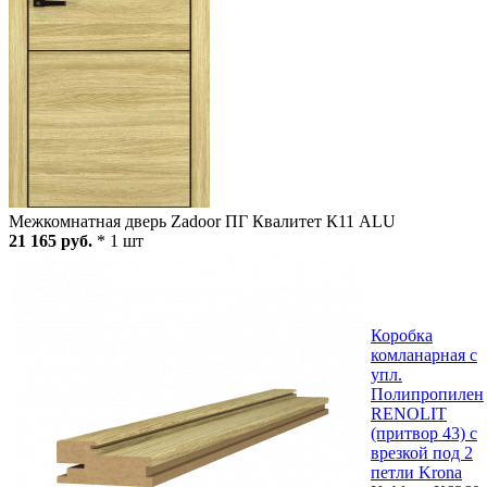
Межкомнатная дверь Zadoor ПГ Квалитет К11 ALU
21 165 руб.
* 1 шт
Коробка
комланарная с
упл.
Полипропилен
RENOLIT
(притвор 43) с
врезкой под 2
петли Krona