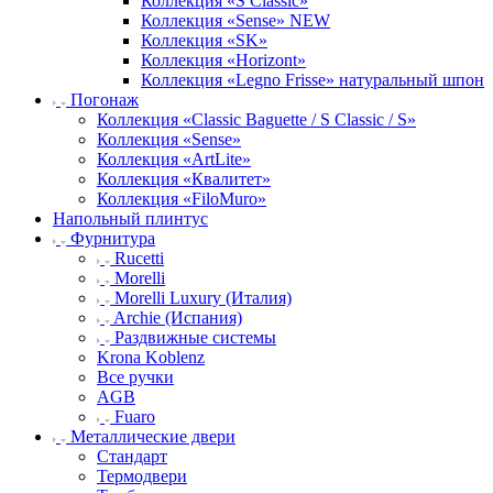
Коллекция «S Classic»
Коллекция «Sense» NEW
Коллекция «SK»
Коллекция «Horizont»
Коллекция «Legno Frisse» натуральный шпон
Погонаж
Коллекция «Classic Baguette / S Classic / S»
Коллекция «Sense»
Коллекция «ArtLite»
Коллекция «Квалитет»
Коллекция «FiloMuro»
Напольный плинтус
Фурнитура
Rucetti
Morelli
Morelli Luxury (Италия)
Archie (Испания)
Раздвижные системы
Krona Koblenz
Все ручки
AGB
Fuaro
Металлические двери
Стандарт
Термодвери