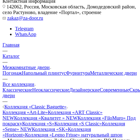
Контактная информация
142062, Россия, Московская область, Домодедовский район,
село Растуново, владение «Портал», строение
zakaz@za-door.ru
Telegram
WhatsApp
Главная
—
Каталог
—
Межкомнатные двери
Погонаж
Напольный плинтус
Фурнитура
Металлические двери
—
Все коллекции
Классические
Неоклассические
Дизайнерские
Современные
Скр
двери
—
Коллекция «Classic Baguette»
Коллекция «Art-Lite»
Коллекция «ART Classic»
NEW
Коллекция «Квалитет » NEW
Коллекция «FiloMuro» Под
покраску
Коллекция «S»
Коллекция «S Classic»
Коллекция
«Sense» NEW
Коллекция «SK»
Коллекция
«Horizont»
Коллекция «Legno Frisse» натуральный шпон