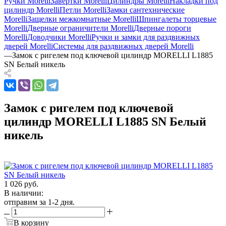
Ручки Morelli
Завертки Morelli
Цилиндры Morelli
Накладки под
цилиндр Morelli
Петли Morelli
Замки сантехнические
Morelli
Защелки межкомнатные Morelli
Шпингалеты торцевые
Morelli
Дверные ограничители Morelli
Дверные пороги
Morelli
Доводчики Morelli
Ручки и замки для раздвижных
дверей Morelli
Системы для раздвижных дверей Morelli
—
Замок с ригелем под ключевой цилиндр MORELLI L1885
SN Белый никель
Замок с ригелем под ключевой
цилиндр MORELLI L1885 SN Белый
никель
1 026
руб.
В наличии:
отправим за 1-2 дня.
В корзину