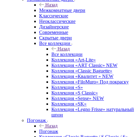
Назад
Межкомнатные двери
Классические
Неоклассические
Дизайнерские
Современные
Скрытые двери
Все коллекции
Назад
Все коллекции
Коллекция «Art-Lite»
Коллекция «ART Classic» NEW
Коллекция «Classic Baguette»
Коллекция «Квалитет » NEW
Коллекция «FiloMuro» Под покраску
Коллекция «S»
Коллекция «S Classic»
Коллекция «Sense» NEW
Коллекция «SK»
Коллекция «Legno Frisse» натуральный
шпон
Погонаж
Назад
Погонаж
Коллекция «Classic Baguette / S Classic / S»