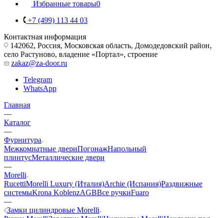
Избранные товары
0
+7 (499) 113 44 03
Контактная информация
142062, Россия, Московская область, Домодедовский район,
село Растуново, владение «Портал», строение
zakaz@za-door.ru
Telegram
WhatsApp
Главная
—
Каталог
—
Фурнитура
Межкомнатные двери
Погонаж
Напольный
плинтус
Металлические двери
—
Morelli
Rucetti
Morelli Luxury (Италия)
Archie (Испания)
Раздвижные
системы
Krona Koblenz
AGB
Все ручки
Fuaro
—
Замки цилиндровые Morelli