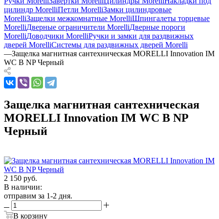
Ручки Morelli
Завертки Morelli
Цилиндры Morelli
Накладки под
цилиндр Morelli
Петли Morelli
Замки цилиндровые
Morelli
Защелки межкомнатные Morelli
Шпингалеты торцевые
Morelli
Дверные ограничители Morelli
Дверные пороги
Morelli
Доводчики Morelli
Ручки и замки для раздвижных
дверей Morelli
Системы для раздвижных дверей Morelli
—
Защелка магнитная сантехническая MORELLI Innovation IM
WC B NP Черный
Защелка магнитная сантехническая
MORELLI Innovation IM WC B NP
Черный
2 150
руб.
В наличии:
отправим за 1-2 дня.
В корзину