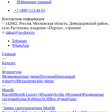
Избранные товары
0
+7 (499) 113 44 03
Контактная информация
142062, Россия, Московская область, Домодедовский район,
село Растуново, владение «Портал», строение
zakaz@za-door.ru
Telegram
WhatsApp
Главная
—
Каталог
—
Фурнитура
Межкомнатные двери
Погонаж
Напольный
плинтус
Металлические двери
—
Morelli
Rucetti
Morelli Luxury (Италия)
Archie (Испания)
Раздвижные
системы
Krona Koblenz
AGB
Все ручки
Fuaro
—
Замки сантехнические Morelli