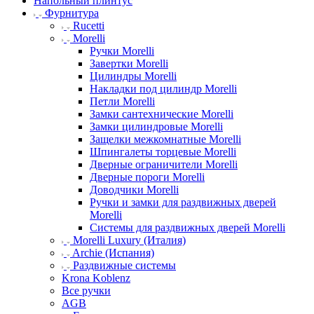
Напольный плинтус
Фурнитура
Rucetti
Morelli
Ручки Morelli
Завертки Morelli
Цилиндры Morelli
Накладки под цилиндр Morelli
Петли Morelli
Замки сантехнические Morelli
Замки цилиндровые Morelli
Защелки межкомнатные Morelli
Шпингалеты торцевые Morelli
Дверные ограничители Morelli
Дверные пороги Morelli
Доводчики Morelli
Ручки и замки для раздвижных дверей
Morelli
Системы для раздвижных дверей Morelli
Morelli Luxury (Италия)
Archie (Испания)
Раздвижные системы
Krona Koblenz
Все ручки
AGB