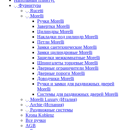
Напольный плинтус
Фурнитура
Rucetti
Morelli
Ручки Morelli
Завертки Morelli
Цилиндры Morelli
Накладки под цилиндр Morelli
Петли Morelli
Замки сантехнические Morelli
Замки цилиндровые Morelli
Защелки межкомнатные Morelli
Шпингалеты торцевые Morelli
Дверные ограничители Morelli
Дверные пороги Morelli
Доводчики Morelli
Ручки и замки для раздвижных дверей
Morelli
Системы для раздвижных дверей Morelli
Morelli Luxury (Италия)
Archie (Испания)
Раздвижные системы
Krona Koblenz
Все ручки
AGB