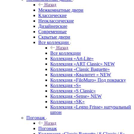
Назад
Межкомнатные двери
Классические
Неоклассические
Дизайнерские
Современные
Скрытые двери
Все коллекции
Назад
Все коллекции
Коллекция «Art-Lite»
Коллекция «ART Classic» NEW
Коллекция «Classic Baguette»
Коллекция «Квалитет » NEW
Коллекция «FiloMuro» Под покраску
Коллекция «S»
Коллекция «S Classic»
Коллекция «Sense» NEW
Коллекция «SK»
Коллекция «Legno Frisse» натуральный
шпон
Погонаж
Назад
Погонаж
Коллекция «Classic Baguette / S Classic / S»