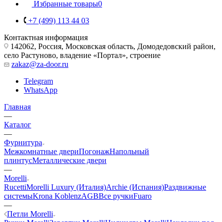
Избранные товары
0
+7 (499) 113 44 03
Контактная информация
142062, Россия, Московская область, Домодедовский район,
село Растуново, владение «Портал», строение
zakaz@za-door.ru
Telegram
WhatsApp
Главная
—
Каталог
—
Фурнитура
Межкомнатные двери
Погонаж
Напольный
плинтус
Металлические двери
—
Morelli
Rucetti
Morelli Luxury (Италия)
Archie (Испания)
Раздвижные
системы
Krona Koblenz
AGB
Все ручки
Fuaro
—
Петли Morelli