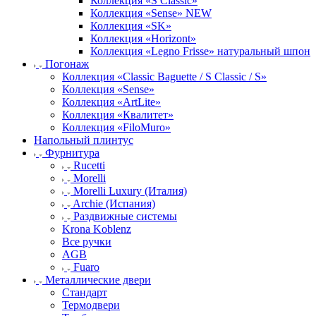
Коллекция «S Classic»
Коллекция «Sense» NEW
Коллекция «SK»
Коллекция «Horizont»
Коллекция «Legno Frisse» натуральный шпон
Погонаж
Коллекция «Classic Baguette / S Classic / S»
Коллекция «Sense»
Коллекция «ArtLite»
Коллекция «Квалитет»
Коллекция «FiloMuro»
Напольный плинтус
Фурнитура
Rucetti
Morelli
Morelli Luxury (Италия)
Archie (Испания)
Раздвижные системы
Krona Koblenz
Все ручки
AGB
Fuaro
Металлические двери
Стандарт
Термодвери