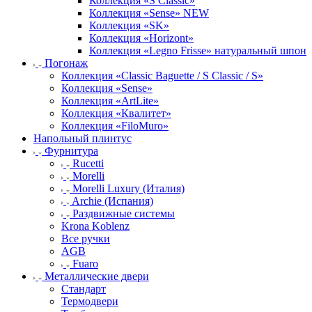
Коллекция «S Classic»
Коллекция «Sense» NEW
Коллекция «SK»
Коллекция «Horizont»
Коллекция «Legno Frisse» натуральный шпон
Погонаж
Коллекция «Classic Baguette / S Classic / S»
Коллекция «Sense»
Коллекция «ArtLite»
Коллекция «Квалитет»
Коллекция «FiloMuro»
Напольный плинтус
Фурнитура
Rucetti
Morelli
Morelli Luxury (Италия)
Archie (Испания)
Раздвижные системы
Krona Koblenz
Все ручки
AGB
Fuaro
Металлические двери
Стандарт
Термодвери