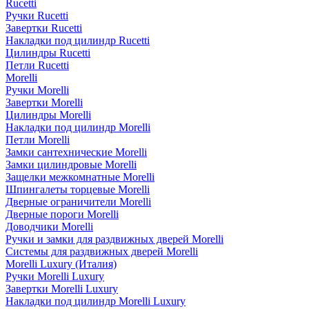
Rucetti
Ручки Rucetti
Завертки Rucetti
Накладки под цилиндр Rucetti
Цилиндры Rucetti
Петли Rucetti
Morelli
Ручки Morelli
Завертки Morelli
Цилиндры Morelli
Накладки под цилиндр Morelli
Петли Morelli
Замки сантехнические Morelli
Замки цилиндровые Morelli
Защелки межкомнатные Morelli
Шпингалеты торцевые Morelli
Дверные ограничители Morelli
Дверные пороги Morelli
Доводчики Morelli
Ручки и замки для раздвижных дверей Morelli
Системы для раздвижных дверей Morelli
Morelli Luxury (Италия)
Ручки Morelli Luxury
Завертки Morelli Luxury
Накладки под цилиндр Morelli Luxury